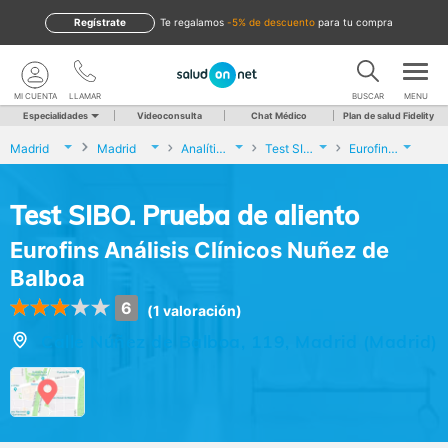
Regístrate
te regalamos
-5% de descuento
para tu compra
MI CUENTA
LLAMAR
BUSCAR
MENU
Especialidades
Videoconsulta
Chat Médico
Plan de salud Fidelity
Madrid
Madrid
Analíticas y Genética
Test SIBO. Prueba de aliento
Eurofins Análisis Clínicos Nuñez de Balboa
Test SIBO. Prueba de aliento
Eurofins Análisis Clínicos Nuñez de
Balboa
6
(1 valoración)
Calle Núñez de Balboa, 119, Madrid (Madrid)