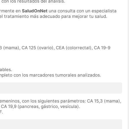
 con los resultados del análisis.
ormente en
SaludOnNet
una consulta con un especialista
r el tratamiento más adecuado para mejorar tu salud.
3 (mama), CA 125 (ovario), CEA (colorrectal), CA 19-9
rables.
mpleto con los marcadores tumorales analizados.
emeninos, con los siguientes parámetros: CA 15,3 (mama),
 CA 19,9 (pancreas, gástrico, vesícula).
F.