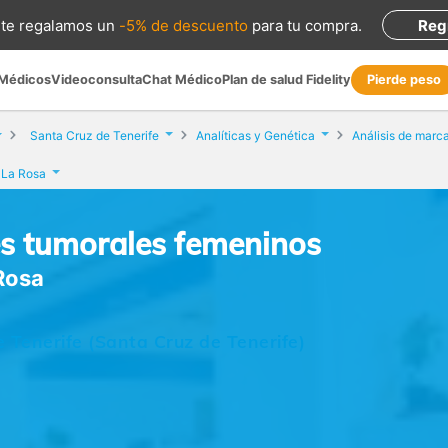
te regalamos
un
-5% de descuento
para tu compra
.
Reg
 Médicos
Videoconsulta
Chat Médico
Plan de salud Fidelity
Pierde peso
Santa Cruz de Tenerife
Analíticas y Genética
s La Rosa
es tumorales femeninos
 Rosa
e Tenerife (Santa Cruz de Tenerife)