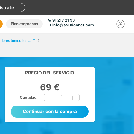
ístrate
91 217 21 93
Plan empresas
info@saludonnet.com
Análisis de marcadores tumorales femeninos
PRECIO DEL SERVICIO
69 €
1
Cantidad:
Continuar con la compra