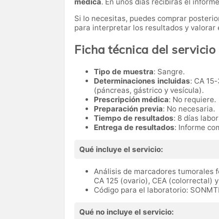
médica
. En unos días recibirás el informe
Si lo necesitas,
puedes comprar posteri
para interpretar los resultados y valora
Ficha técnica del servicio
Tipo de muestra
: Sangre.
Determinaciones incluidas
: CA 15-
(páncreas, gástrico y vesícula).
Prescripción médica
: No requiere.
Preparación previa
: No necesaria.
Tiempo de resultados
: 8 días labo
Entrega de resultados
: Informe co
Qué incluye el servicio:
Análisis de marcadores tumorales f
CA 125 (ovario), CEA (colorrectal) y
Código para el laboratorio: SONMT
Qué no incluye el servicio: