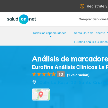
Regístrate y
Comprar Servicios
Todas las especialidades
Santa Cruz de Tenerife
Eurofins Análisis Clínico
Análisis de marcador
Eurofins Análisis Clínicos La
10
(1 valoración)
Calle La Rosa, 12, Santa Cruz d