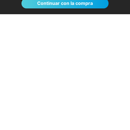
Continuar con la compra
El proceso de reserva fue sumamente
sencillo. La videollamada con la médica resultó
de gran ayuda: me explicó detalladamente las
posibles causas de mi dolencia, me recomendó
medidas para aliviar los síntomas de inmediato y
me indicó los siguientes pasos a seguir según
los resultados de la resonancia.
- Anónimo
04/08/2026
Servicios destacados