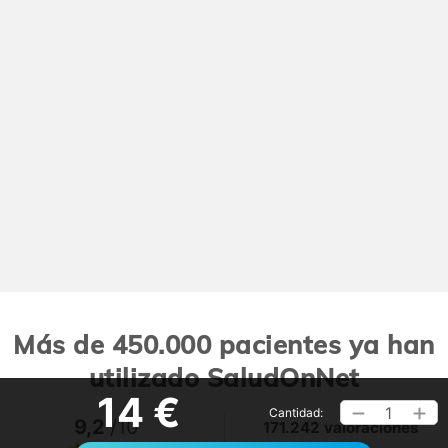
Más de 450.000 pacientes ya han
utilizado SaludOnNet
14 €
1
Cantidad:
9,2
/10
171.242 valoraciones
Ver >