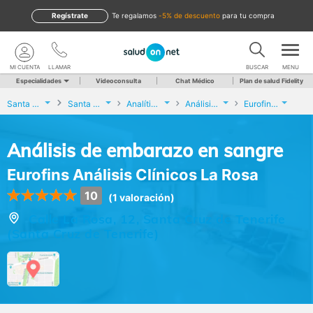
Regístrate
te regalamos
-5% de descuento
para tu compra
MI CUENTA
LLAMAR
BUSCAR
MENU
Especialidades
Videoconsulta
Chat Médico
Plan de salud Fidelity
Santa Cruz de Tenerife
Santa Cruz de Tenerife
Analíticas y Genética
Análisis de embarazo en sangre
Eurofins Análisis Clínicos La Rosa
Análisis de embarazo en sangre
Eurofins Análisis Clínicos La Rosa
10
(1 valoración)
Calle La Rosa, 12, Santa Cruz de Tenerife
(Santa Cruz de Tenerife)