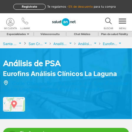
Regístrate
te regalamos
-5% de descuento
para tu compra
MI CUENTA
LLAMAR
BUSCAR
MENU
Especialidades
Videoconsulta
Chat Médico
Plan de salud Fidelity
Santa Cruz de Tenerife
San Cristóbal de La Laguna
Analíticas y Genética
Análisis de PSA
Eurofins Análisis Clínicos La Laguna
Análisis de PSA
Eurofins Análisis Clínicos La Laguna
Calle Obispo Rey Redondo, 49, San Cristóbal
de La Laguna (Santa Cruz de Tenerife)