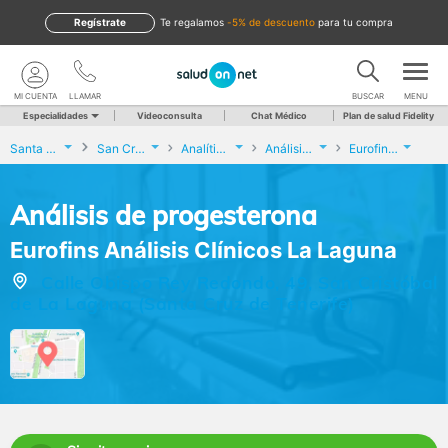
Regístrate
te regalamos
-5% de descuento
para tu compra
MI CUENTA
LLAMAR
BUSCAR
MENU
Especialidades
Videoconsulta
Chat Médico
Plan de salud Fidelity
Santa Cruz de Tenerife
San Cristóbal de La Laguna
Analíticas y Genética
Análisis de progesterona
Eurofins Análisis Clínicos La Laguna
Análisis de progesterona
Eurofins Análisis Clínicos La Laguna
Calle Obispo Rey Redondo, 49, San Cristóbal
de La Laguna (Santa Cruz de Tenerife)