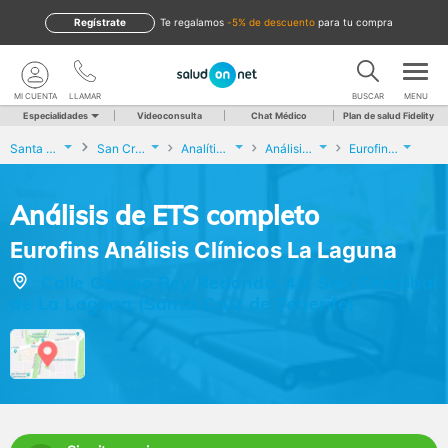
Regístrate
te regalamos
-5% de descuento
para tu compra
MI CUENTA
LLAMAR
BUSCAR
MENU
Especialidades
Videoconsulta
Chat Médico
Plan de salud Fidelity
Santa Cruz de Tenerife
San Cristóbal de La Laguna
Analíticas y Genética
Análisis de ETS completo
Eurofins Análisis Clínicos La Laguna
Análisis de ETS completo
Eurofins Análisis Clínicos La Laguna
Calle Obispo Rey Redondo, 49, San Cristóbal
de La Laguna (Santa Cruz de Tenerife)