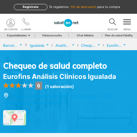
Regístrate
te regalamos
-5% de descuento
para tu compra
MI CUENTA
LLAMAR
BUSCAR
MENU
Especialidades
Videoconsulta
Chat Médico
Plan de salud Fidelity
Barcelona
Igualada
Analíticas y Genética
Chequeo de salud completo
Eurofins Análisis Clínicos Igualada
Chequeo de salud completo
Eurofins Análisis Clínicos Igualada
6
(1 valoración)
Paseo Mossén Jacint Verdaguer, 116,
Igualada (Barcelona)