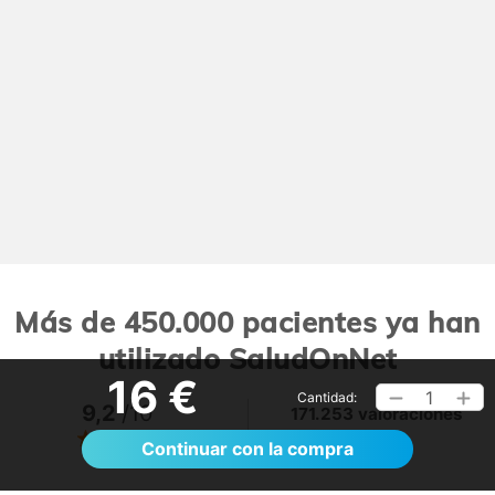
Más de 450.000 pacientes ya han
utilizado SaludOnNet
16 €
1
Cantidad:
9,2
/10
171.253 valoraciones
Ver >
Continuar con la compra