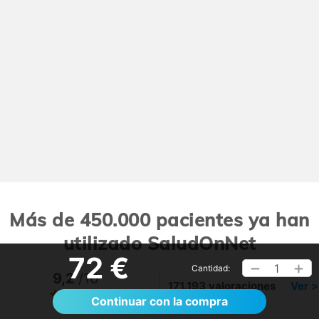
Más de 450.000 pacientes ya han
utilizado SaludOnNet
72 €
1
Cantidad:
9,2
/10
171.193 valoraciones
Ver >
Continuar con la compra