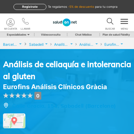
Regístrate
te regalamos
-5% de descuento
para tu compra
MI CUENTA
LLAMAR
BUSCAR
MENU
Especialidades
Videoconsulta
Chat Médico
Plan de salud Fidelity
Barcelona
Sabadell
Analíticas y Genética
Análisis de celiaquía e intolerancia al gluten
Eurofins Análisis Clínicos Gràcia
Análisis de celiaquía e intolerancia
al gluten
Eurofins Análisis Clínicos Gràcia
0
Calle Gracia, 154, Sabadell (Barcelona)