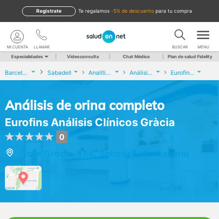
Regístrate
te regalamos
-5% de descuento
para tu compra
MI CUENTA
LLAMAR
BUSCAR
MENU
Especialidades
Videoconsulta
Chat Médico
Plan de salud Fidelity
Barcelona
Sabadell
Analíticas y Genética
Análisis de orina completo
Eurofins Análisis Clínicos Gràcia
Análisis de orina completo
Eurofins Análisis Clínicos Gràcia
0
Calle Gracia, 154, Sabadell (Barcelona)