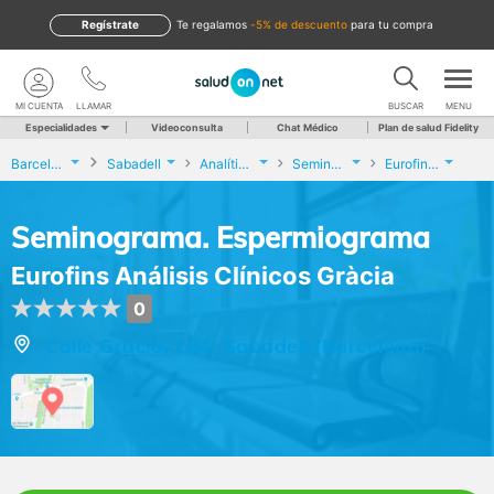
Regístrate
te regalamos
-5% de descuento
para tu compra
MI CUENTA
LLAMAR
BUSCAR
MENU
Especialidades
Videoconsulta
Chat Médico
Plan de salud Fidelity
Barcelona
Sabadell
Analíticas y Genética
Seminograma. Espermiograma
Eurofins Análisis Clínicos Gràcia
Seminograma. Espermiograma
Eurofins Análisis Clínicos Gràcia
0
Calle Gracia, 154, Sabadell (Barcelona)