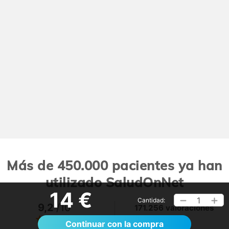
Más de 450.000 pacientes ya han
utilizado SaludOnNet
14 €
1
Cantidad:
9,2
/10
171.256 valoraciones
Ver >
Continuar con la compra