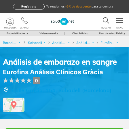
Regístrate
te regalamos
-5% de descuento
para tu compra
MI CUENTA
LLAMAR
BUSCAR
MENU
Especialidades
Videoconsulta
Chat Médico
Plan de salud Fidelity
Barcelona
Sabadell
Analíticas y Genética
Análisis de embarazo en sangre
Eurofins Análisis Clínicos Gràcia
Análisis de embarazo en sangre
Eurofins Análisis Clínicos Gràcia
0
Calle Gracia, 154, Sabadell (Barcelona)