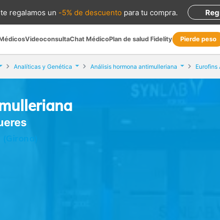
te regalamos
un
-5% de descuento
para tu compra
.
Reg
 Médicos
Videoconsulta
Chat Médico
Plan de salud Fidelity
Pierde peso
Analíticas y Genética
Análisis hormona antimulleriana
Eurofins 
mulleriana
gueres
 (Girona)