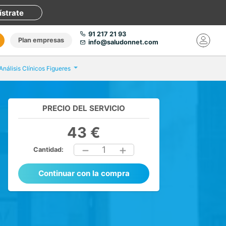
ístrate
91 217 21 93
Plan empresas
info@saludonnet.com
Análisis Clínicos Figueres
PRECIO DEL SERVICIO
43 €
1
Cantidad:
Continuar con la compra