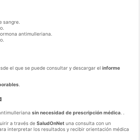
e sangre.
o.
hormona antimulleriana.
o.
desde el que se puede consultar y descargar el
informe
borables
.
a
antimulleriana
sin necesidad de prescripción médica
. .
irir a través de
SaludOnNet
una consulta con un
ara interpretar los resultados y recibir orientación médica