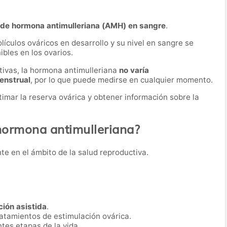
 de hormona antimulleriana (AMH) en sangre
.
ículos ováricos en desarrollo y su nivel en sangre se
bles en los ovarios.
tivas, la hormona antimulleriana
no varía
menstrual
, por lo que puede medirse en cualquier momento.
imar la reserva ovárica y obtener información sobre la
 hormona antimulleriana?
nte en el ámbito de la salud reproductiva.
ión asistida
.
ratamientos de estimulación ovárica.
ntes etapas de la vida.