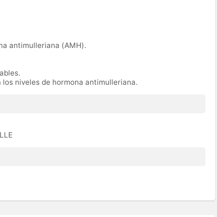
na antimulleriana (AMH).
rables.
n los niveles de hormona antimulleriana.
ULLE