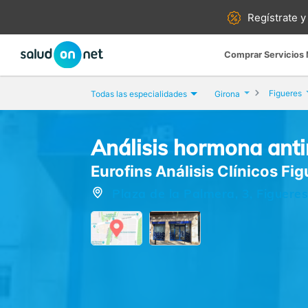
Regístrate y
Comprar Servicios
Figueres
Todas las especialidades
Girona
Análisis hormona anti
Eurofins Análisis Clínicos Fi
Plaza de la Palmera, 3, Figueres