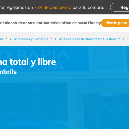
te regalamos
un
-5% de descuento
para tu compra
.
Reg
 Médicos
Videoconsulta
Chat Médico
Plan de salud Fidelity
Pierde peso
ls
Analíticas y Genética
Análisis de testosterona total y libre
E
a total y libre
mbrils
 (Tarragona)