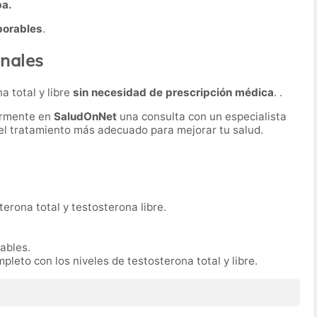
ba.
borables
.
nales
a total y libre
sin necesidad de prescripción médica
. .
ormente en
SaludOnNet
una consulta con un especialista
r el tratamiento más adecuado para mejorar tu salud.
erona total y testosterona libre.
rables.
pleto con los niveles de testosterona total y libre.