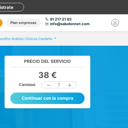
ístrate
91 217 21 93
Plan empresas
info@saludonnet.com
urofins Análisis Clínicos Cambrils
PRECIO DEL SERVICIO
38 €
1
Cantidad:
Continuar con la compra