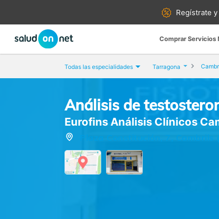
Regístrate y
Comprar Servicios
Cambri
Todas las especialidades
Tarragona
Análisis de testosteron
Eurofins Análisis Clínicos Ca
Plaza Constitución, 7, Cambrils