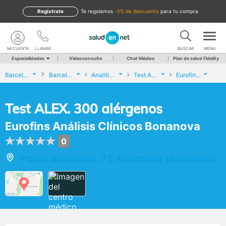
Regístrate
te regalamos
-5% de descuento
para tu compra
MI CUENTA
LLAMAR
BUSCAR
MENU
Especialidades
Videoconsulta
Chat Médico
Plan de salud Fidelity
Barcelona
Barcelona
Analíticas y Genética
Test ALEX. 300 alérgenos
Eurofins Análisis Clínicos Bonanova
Test ALEX. 300 alérgenos
Eurofins Análisis Clínicos Bonanova
0
Paseo Bonanova, 71, Barcelona (Barcelona)