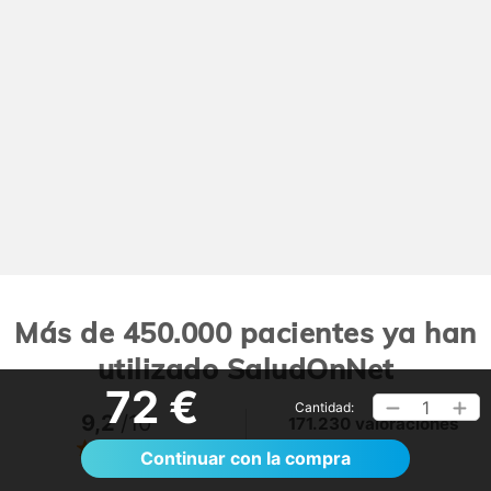
Más de 450.000 pacientes ya han
utilizado SaludOnNet
72 €
1
Cantidad:
9,2
/10
171.230 valoraciones
Ver >
Continuar con la compra