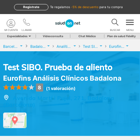
Regístrate
te regalamos
-5% de descuento
para tu compra
MI CUENTA
LLAMAR
BUSCAR
MENU
Especialidades
Videoconsulta
Chat Médico
Plan de salud Fidelity
Barcelona
Badalona
Analíticas y Genética
Test SIBO. Prueba de aliento
Eurofins Análisis Clínicos Badalona
Test SIBO. Prueba de aliento
Eurofins Análisis Clínicos Badalona
8
(1 valoración)
Avenida Martí i Pujol, 271, Badalona
(Barcelona)