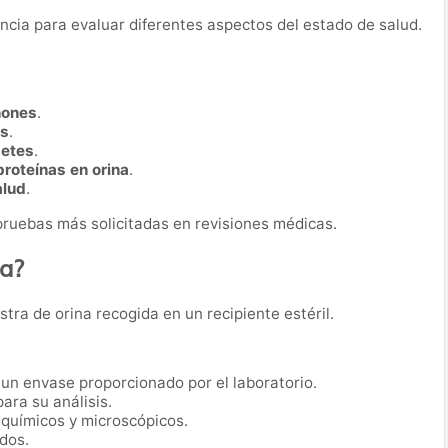
uencia para evaluar diferentes aspectos del estado de salud.
ñones
.
as
.
betes
.
proteínas en orina
.
alud
.
s pruebas más solicitadas en revisiones médicas.
ba?
tra de orina recogida en un recipiente estéril.
un envase proporcionado por el laboratorio.
ara su análisis.
 químicos y microscópicos.
dos.