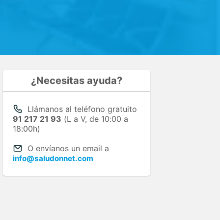
¿Necesitas ayuda?
Llámanos al teléfono gratuito
91 217 21 93
(L a V, de 10:00 a
18:00h)
O envíanos un email a
info@saludonnet.com