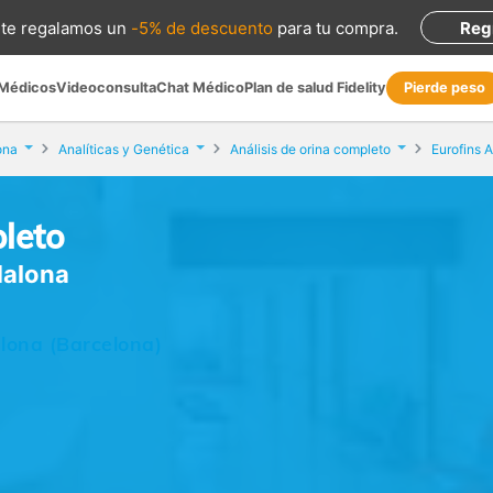
te regalamos
un
-5% de descuento
para tu compra
.
Reg
 Médicos
Videoconsulta
Chat Médico
Plan de salud Fidelity
Pierde peso
ona
Analíticas y Genética
Análisis de orina completo
Eurofins A
pleto
dalona
alona (Barcelona)