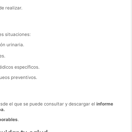
de realizar.
es situaciones:
ón urinaria.
es.
dicos específicos.
ueos preventivos.
desde el que se puede consultar y descargar el
informe
ba.
borables
.