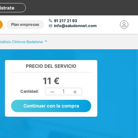
ístrate
91 217 21 93
Plan empresas
info@saludonnet.com
nálisis Clínicos Badalona
PRECIO DEL SERVICIO
11 €
1
Cantidad:
Continuar con la compra