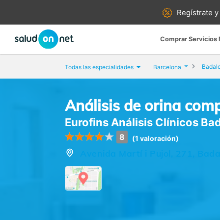
Regístrate y
Comprar Servicios
Badal
Todas las especialidades
Barcelona
Análisis de orina com
Eurofins Análisis Clínicos Ba
8
(1 valoración)
Avenida Martí i Pujol, 271, Bad