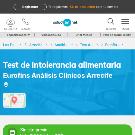
Regístrate
te regalamos
-5% de descuento
para tu compra
MI CUENTA
LLAMAR
BUSCAR
MENU
Especialidades
Videoconsulta
Chat Médico
Plan de salud Fidelity
Las Palmas
Arrecife
Analíticas y Genética
Test de intolerancia alimentaria
Eurofins Análisis Clínicos Arrecife
Test de intolerancia alimentaria
Eurofins Análisis Clínicos Arrecife
Calle Méjico, 28, Arrecife (Las Palmas)
Sin cita previa
Lun - Jue: 07:30h - 14:30h