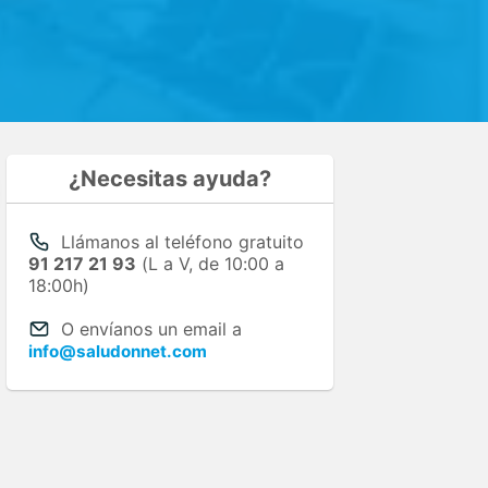
¿Necesitas ayuda?
Llámanos al teléfono gratuito
91 217 21 93
(L a V, de 10:00 a
18:00h)
O envíanos un email a
info@saludonnet.com