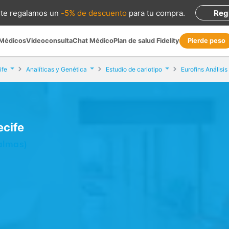
te regalamos
un
-5% de descuento
para tu compra
.
Reg
 Médicos
Videoconsulta
Chat Médico
Plan de salud Fidelity
Pierde peso
ife
Analíticas y Genética
Estudio de cariotipo
Eurofins Análisis
ecife
Palmas)