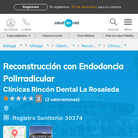
Regístrate
te regalamos
-5% de descuento
para tu compra
MI CUENTA
LLAMAR
BUSCAR
MENU
Especialidades
Videoconsulta
Chat Médico
Plan de salud Fidelity
Málaga
Málaga
Odontología
Reconstrucción con Endodoncia Polirradicular
Clínicas Rincón Dental La Rosaleda
Reconstrucción con Endodoncia
Polirradicular
Clínicas Rincón Dental La Rosaleda
2
(2 valoraciones)
Paseo Martiricos,, Málaga (Málaga)
Registro Sanitario: 30374