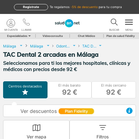
Regístrate
te regalamos
-5% de descuento
para tu compra
MI CUENTA
LLAMAR
BUSCAR
MENU
Especialidades
Videoconsulta
Chat Médico
Plan de salud Fidelity
Málaga
Málaga
Odontología
TAC Dental 2 arcadas
TAC Dental 2 arcadas en Málaga
Seleccionamos para ti los mejores hospitales, clínicas y
médicos con precios desde 92 €
El más barato
El más cercano
Centros destacados
92 €
92 €
Ver descuentos
Plan Fidelity
Ver mapa
Filtros