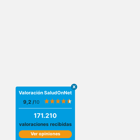
Valoración SaludOnNet
9,2
/
10
171.210
valoraciones recibidas
Ver opiniones