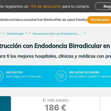
te regalamos
un
-5% de descuento
para tu compra
.
Reg
 Médicos
Videoconsulta
Chat Médico
Plan de salud Fidelity
Pierde peso
Odontología
Reconstrucción con Endodoncia Birradicular
rucción con Endodoncia Birradicular e
a ti los mejores hospitales, clínicas y médicos con p
SIN CUOTAS
SIN LISTAS DE ESPERA
Solo pagas por lo que usas
Vas al médico cuando lo necesit
El más barato
186 €