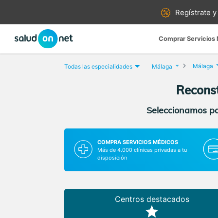
Regístrate y
Comprar Servicios
Málaga
Todas las especialidades
Málaga
Reconst
Seleccionamos par
COMPRA SERVICIOS MÉDICOS
Más de 4.000 clínicas privadas a tu
disposición
Centros destacados