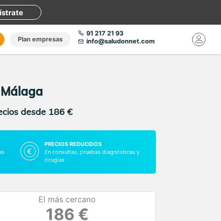
ístrate
91 217 21 93
Plan empresas
info@saludonnet.com
n Málaga
recios desde 186 €
PRECIOS REDUCIDOS
as
En consultas, pruebas diagnósticas y
cirugías
El más cercano
186 €