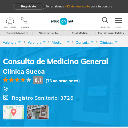
Regístrate
te regalamos
-5% de descuento
para tu compra
MI CUENTA
LLAMAR
BUSCAR
MENU
Especialidades
Videoconsulta
Chat Médico
Plan de salud Fidelity
Valencia
Valencia
Medicina General
Consulta de Medicina General
Clínica Sueca
Consulta de Medicina General
Clínica Sueca
8,1
(76 valoraciones)
Calle de Sueca, 59, Valencia (Valencia)
Registro Sanitario: 3726