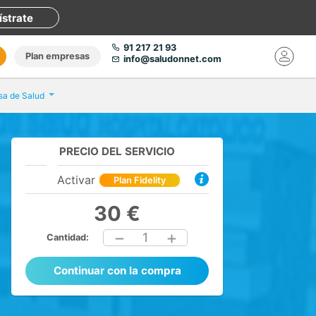
ístrate
91 217 21 93
Plan empresas
info@saludonnet.com
sa de Salud
PRECIO DEL SERVICIO
Activar
Plan Fidelity
30 €
1
Cantidad:
Continuar con la compra