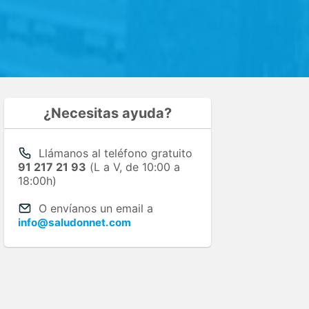
¿Necesitas ayuda?
Llámanos al teléfono gratuito
91 217 21 93
(L a V, de 10:00 a
18:00h)
O envíanos un email a
info@saludonnet.com