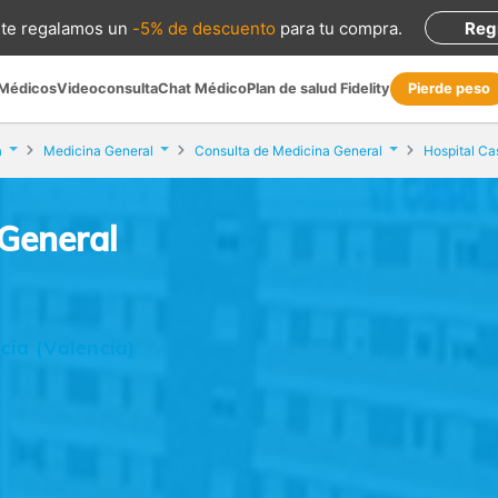
te regalamos
un
-5% de descuento
para tu compra
.
Reg
 Médicos
Videoconsulta
Chat Médico
Plan de salud Fidelity
Pierde peso
a
Medicina General
Consulta de Medicina General
Hospital Ca
 General
cia (Valencia)