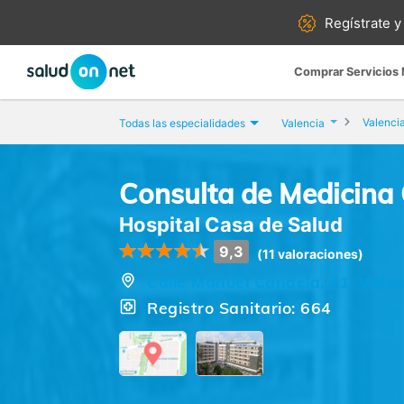
Regístrate y
Comprar Servicios
Valenci
Todas las especialidades
Valencia
Consulta de Medicina
Hospital Casa de Salud
9,3
(11 valoraciones)
Calle Manuel Candela, 41, Valen
Registro Sanitario: 664