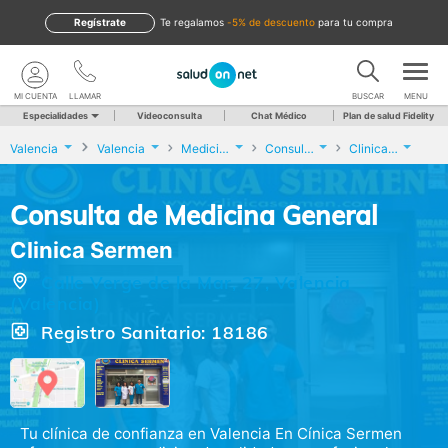
Regístrate
te regalamos
-5% de descuento
para tu compra
MI CUENTA
LLAMAR
BUSCAR
MENU
Especialidades
Videoconsulta
Chat Médico
Plan de salud Fidelity
Valencia
Valencia
Medicina General
Consulta de Medicina General
Clinica Sermen
Consulta de Medicina General
Clinica Sermen
Calle Verge de la Mar, 27, Valencia
(Valencia)
Registro Sanitario: 18186
Tu clínica de confianza en Valencia En Cínica Sermen