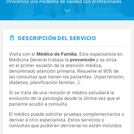
ofrecemos una medicina de calidad con profesionales
altamente cualificados y tecnología médica de ultima
generación. Estamos concertados con las principales
aseguradoras médicas. Nuestro equipo médico está
organizado en unidades especializadas en las que
ofrecemos un servicio integral para el tratamiento que
necesite el paciente. Profesionalidad y tecnología son
DESCRIPCIÓN DEL SERVICIO
los pilares básicos en los que se asienta nuestra
filosofía de atención al paciente y el espíritu de
superación, lo que nos mantiene en una actualización
Visita con el
Médico de Familia
. Este especialista en
constante de nuestra formación y nuestra cartera de
Medicina General trabaja la
prevención
y se sitúa
servicios.
en el primer escalón de la atención médica,
denominado atención primaria. Resuelve el 90% de
las consultas que tienen los pacientes (
hipertensión,
diabetes, planificación familiar...
).
Si se trata de una revisión el médico estudiará la
evolución de la patología desde la última vez que el
paciente acudió a consulta.
El médico puede solicitar pruebas complementarios o
derivar a otro especialista. Estos servicios o
consultas que pudieran derivarse no están incluidos.