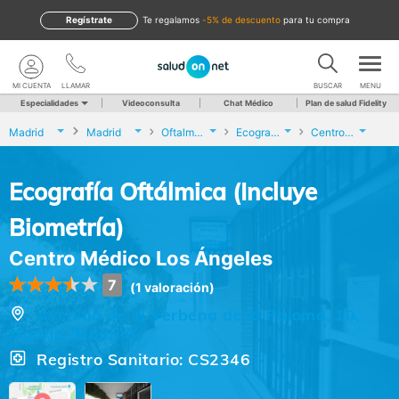
Regístrate
te regalamos
-5% de descuento
para tu compra
MI CUENTA
LLAMAR
BUSCAR
MENU
Especialidades
Videoconsulta
Chat Médico
Plan de salud Fidelity
Madrid
Madrid
Oftalmología
Ecografía Oftálmica (Incluye Biometría)
Centro Médico Los Ángeles
Ecografía Oftálmica (Incluye
Biometría)
Centro Médico Los Ángeles
7
(1 valoración)
Avenida de la Verbena de la Paloma, 10,
Madrid (Madrid)
Registro Sanitario: CS2346