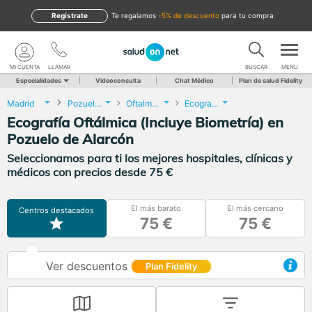
Regístrate
te regalamos
-5% de descuento
para tu compra
MI CUENTA
LLAMAR
BUSCAR
MENU
Especialidades
Videoconsulta
Chat Médico
Plan de salud Fidelity
Madrid
Pozuelo de Alarcón
Oftalmología
Ecografía Oftálmica (Incluye Biometría)
Ecografía Oftálmica (Incluye Biometría) en
Pozuelo de Alarcón
Seleccionamos para ti los mejores hospitales, clínicas y
médicos con precios desde 75 €
El más barato
El más cercano
Centros destacados
75 €
75 €
Ver descuentos
Plan Fidelity