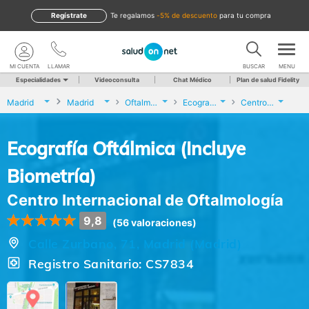
Regístrate
te regalamos
-5% de descuento
para tu compra
MI CUENTA
LLAMAR
BUSCAR
MENU
Especialidades
Videoconsulta
Chat Médico
Plan de salud Fidelity
Madrid
Madrid
Oftalmología
Ecografía Oftálmica (Incluye Biometría)
Centro Internacional de Oftalmología
Ecografía Oftálmica (Incluye
Biometría)
Centro Internacional de Oftalmología
9,8
(56 valoraciones)
Calle Zurbano, 71, Madrid (Madrid)
Registro Sanitario: CS7834