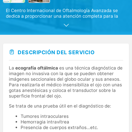
El Centro Internacional de Oftalmología Avanzada se
dedica a proporcionar una atención completa para la
salud visual y el tratamiento de enfermedades oculares.
Destacamos por contar con un equipo de oftalmólogos
altamente calificados y por disponer de unas
instalaciones modernas y tecnología de última
generación. Esta combinación hace posible que
DESCRIPCIÓN DEL SERVICIO
podamos solucionar cualquier trastorno de la visión. Lo
que a su vez nos posiciona como uno de los principales
centros oftalmológicos en Europa.
La
ecografía oftálmica
es una técnica diagnóstica de
imagen no invasiva con la que se pueden obtener
imágenes seccionales del globo ocular y sus anexos.
Para realizarla el médico insensibiliza el ojo con unas
gotas anestésicas y coloca el transductor sobre la
superficie frontal del ojo.
Se trata de una prueba útil en el diagnóstico de:
Tumores intraoculares
Hemorragia intravítrea
Presencia de cuerpos extraños...etc.