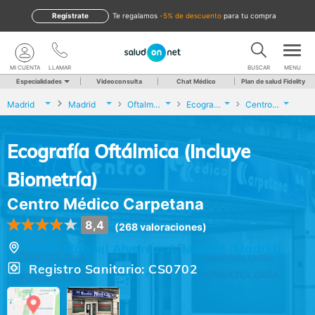
Regístrate
te regalamos
-5% de descuento
para tu compra
MI CUENTA
LLAMAR
BUSCAR
MENU
Especialidades
Videoconsulta
Chat Médico
Plan de salud Fidelity
Madrid
Madrid
Oftalmología
Ecografía Oftálmica (Incluye Biometría)
Centro Médico Carpetana
Ecografía Oftálmica (Incluye
Biometría)
Centro Médico Carpetana
8,4
(268 valoraciones)
Calle Manuel Álvarez, 4, Madrid (Madrid)
Registro Sanitario: CS0702