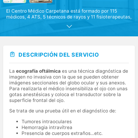
El Centro Médico Carpetana está formado por 115
médicos, 4 ATS, 5 técnicos de rayos y 11 fisioterapeutas,
junto con 62 auxiliares, cubren alrededor de treinta
especialidades médicas. Además de contar con
servicios de ATS y Podología, disponemos de nuestro
propio laboratorio de análisis clínicos y servicio de
rehabilitación.
DESCRIPCIÓN DEL SERVICIO
Nuestras instalaciones están equipadas con tecnología
punta en el campo de la medicina.
La
ecografía oftálmica
es una técnica diagnóstica de
imagen no invasiva con la que se pueden obtener
imágenes seccionales del globo ocular y sus anexos.
Para realizarla el médico insensibiliza el ojo con unas
gotas anestésicas y coloca el transductor sobre la
superficie frontal del ojo.
Se trata de una prueba útil en el diagnóstico de:
Tumores intraoculares
Hemorragia intravítrea
Presencia de cuerpos extraños...etc.