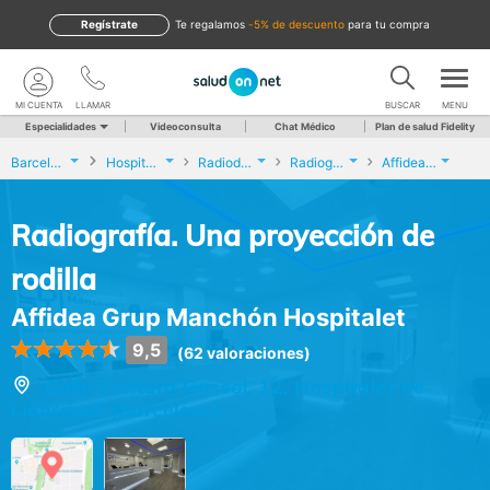
Regístrate
te regalamos
-5% de descuento
para tu compra
MI CUENTA
LLAMAR
BUSCAR
MENU
Especialidades
Videoconsulta
Chat Médico
Plan de salud Fidelity
Barcelona
Hospitalet de Llobregat
Radiodiagnóstico
Radiografía. Una proyección de rodilla
Affidea Grup Manchón Hospitalet
Radiografía. Una proyección de
rodilla
Affidea Grup Manchón Hospitalet
9,5
(62 valoraciones)
Calle Ventura Gassol, 12, Hospitalet de
Llobregat (Barcelona)