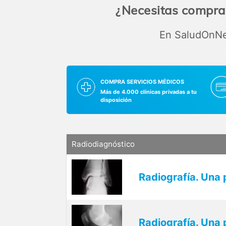
¿Necesitas comprar
En SaludOnNet
COMPRA SERVICIOS MÉDICOS
Más de 4.000 clínicas privadas a tu
disposición
Radiodiagnóstico
Radiografía. Una p
Radiografía. Una 