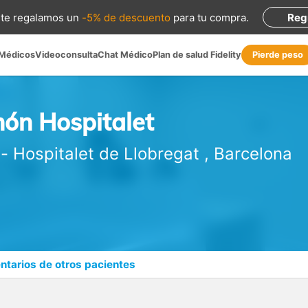
te regalamos
un
-5% de descuento
para tu compra
.
Reg
 Médicos
Videoconsulta
Chat Médico
Plan de salud Fidelity
Pierde peso
ón Hospitalet
-
Hospitalet de Llobregat
,
Barcelona
tarios de otros pacientes