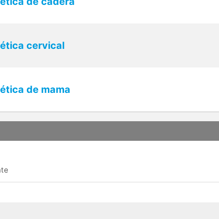
ética de cadera
tica cervical
ética de mama
nte