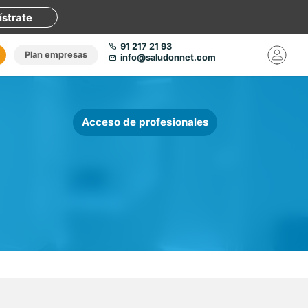
ístrate
91 217 21 93
Plan empresas
info@saludonnet.com
Acceso de profesionales