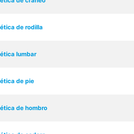
tica de cráneo
ica de rodilla
ética lumbar
tica de pie
ética de hombro