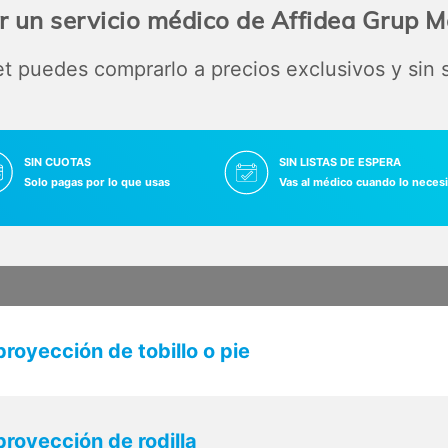
 un servicio médico de Affidea Grup 
 puedes comprarlo a precios exclusivos y sin
SIN CUOTAS
SIN LISTAS DE ESPERA
Solo pagas por lo que usas
Vas al médico cuando lo necesi
royección de tobillo o pie
proyección de rodilla