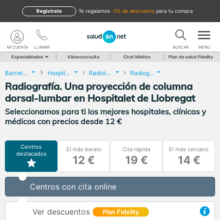
Regístrate
te regalamos
-5% de descuento
para tu compra
MI CUENTA
LLAMAR
BUSCAR
MENU
Especialidades
Videoconsulta
Chat Médico
Plan de salud Fidelity
Barcelona
Hospitalet de Llobregat
Radiología
Radiografía. Una proyección de columna dorsal-lumbar
Radiografía. Una proyección de columna
dorsal-lumbar en Hospitalet de Llobregat
Seleccionamos para ti los mejores hospitales, clínicas y
médicos con precios desde 12 €
Centros
El más barato
Cita rápida
El más cercano
destacados
12 €
19 €
14 €
Centros con cita online
Ver descuentos
Plan Fidelity