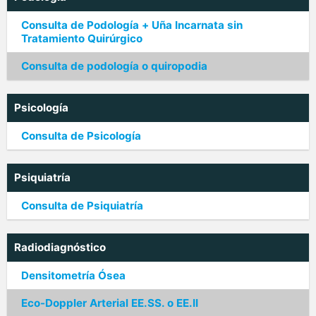
Consulta de Podología + Uña Incarnata sin
Tratamiento Quirúrgico
Consulta de podología o quiropodia
Psicología
Consulta de Psicología
Psiquiatría
Consulta de Psiquiatría
Radiodiagnóstico
Densitometría Ósea
Eco-Doppler Arterial EE.SS. o EE.II