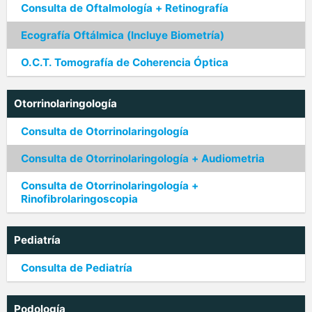
Consulta de Oftalmología + Retinografía
Ecografía Oftálmica (Incluye Biometría)
O.C.T. Tomografía de Coherencia Óptica
Otorrinolaringología
Consulta de Otorrinolaringología
Consulta de Otorrinolaringología + Audiometria
Consulta de Otorrinolaringología +
Rinofibrolaringoscopia
Pediatría
Consulta de Pediatría
Podología