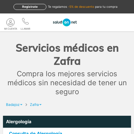
Regístrate
te regalamos
-5% de descuento
para tu compra
MI CUENTA
LLAMAR
Servicios médicos en
Zafra
Compra los mejores servicios
médicos sin necesidad de tener un
seguro
Badajoz
Zafra
Alergología
Consulta de Alergología