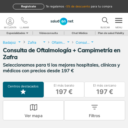
Regístrate
te regalamos
-5% de descuento
para tu compra
MI CUENTA
LLAMAR
BUSCAR
MENU
Especialidades
Videoconsulta
Chat Médico
Plan de salud Fidelity
Badajoz
Zafra
Oftalmología
Consulta de Oftalmología + Campimetría
Consulta de Oftalmología + Campimetría en
Zafra
Seleccionamos para ti los mejores hospitales, clínicas y
médicos con precios desde 197 €
El más barato
El más cercano
Centros destacados
197 €
197 €
Ver mapa
Filtros