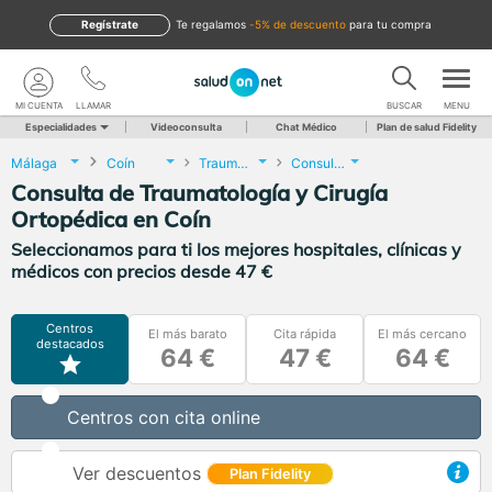
Regístrate
te regalamos
-5% de descuento
para tu compra
MI CUENTA
LLAMAR
BUSCAR
MENU
Especialidades
Videoconsulta
Chat Médico
Plan de salud Fidelity
Málaga
Coín
Traumatología y Cirugía Ortopédica
Consulta de Traumatología y Cirugía Ortopédica
Consulta de Traumatología y Cirugía
Ortopédica en Coín
Seleccionamos para ti los mejores hospitales, clínicas y
médicos con precios desde 47 €
Centros
El más barato
Cita rápida
El más cercano
destacados
64 €
47 €
64 €
Centros con cita online
Ver descuentos
Plan Fidelity