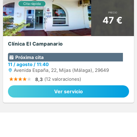
PRECIO
47 €
Clínica El Campanario
Próxima cita
11
/
agosto
/
11:40
Avenida España, 22, Mijas (Málaga), 29649
(12 valoraciones)
8,3
Ver servicio