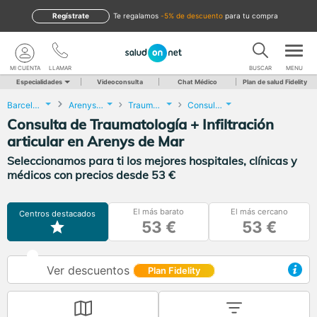
Regístrate
te regalamos
-5% de descuento
para tu compra
MI CUENTA
LLAMAR
BUSCAR
MENU
Especialidades
Videoconsulta
Chat Médico
Plan de salud Fidelity
Barcelona
Arenys de Mar
Traumatología y Cirugía Ortopédica
Consulta de Traumatología + Infiltración articular
Consulta de Traumatología + Infiltración
articular en Arenys de Mar
Seleccionamos para ti los mejores hospitales, clínicas y
médicos con precios desde 53 €
El más barato
El más cercano
Centros destacados
53 €
53 €
Ver descuentos
Plan Fidelity