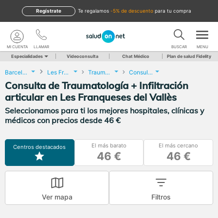
Regístrate
te regalamos
-5% de descuento
para tu compra
MI CUENTA
LLAMAR
BUSCAR
MENU
Especialidades
Videoconsulta
Chat Médico
Plan de salud Fidelity
Barcelona
Les Franqueses del Vallès
Traumatología y Cirugía Ortopédica
Consulta de Traumatología + Infiltración articular
Consulta de Traumatología + Infiltración
articular en Les Franqueses del Vallès
Seleccionamos para ti los mejores hospitales, clínicas y
médicos con precios desde 46 €
El más barato
El más cercano
Centros destacados
46 €
46 €
Ver mapa
Filtros