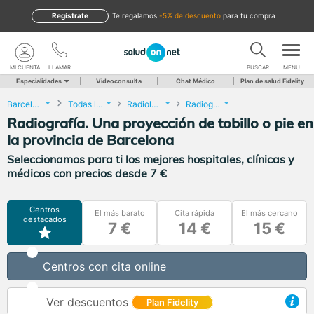
Regístrate
te regalamos
-5% de descuento
para tu compra
MI CUENTA
LLAMAR
BUSCAR
MENU
Especialidades
Videoconsulta
Chat Médico
Plan de salud Fidelity
Barcelona
Todas las localidades
Radiología
Radiografía. Una proyección de tobillo o pie
Radiografía. Una proyección de tobillo o pie en
la provincia de Barcelona
Seleccionamos para ti los mejores hospitales, clínicas y
médicos con precios desde 7 €
Centros
El más barato
Cita rápida
El más cercano
destacados
7 €
14 €
15 €
Centros con cita online
Ver descuentos
Plan Fidelity