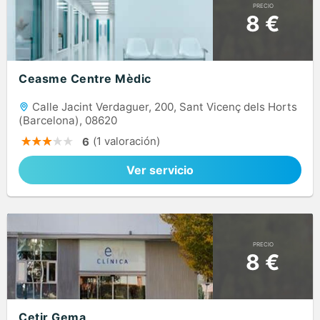
PRECIO
8 €
Ceasme Centre Mèdic
Calle Jacint Verdaguer, 200, Sant Vicenç dels Horts
(Barcelona), 08620
(1 valoración)
6
Ver servicio
PRECIO
8 €
Cetir Gema