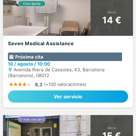
PRECIO
14 €
Seven Medical Assistance
Próxima cita
10
/
agosto
/
10:00
Avenida Riera de Cassoles, 43, Barcelona
(Barcelona), 08012
(+100 valoraciones)
8,3
Ver servicio
PRECIO
15 €