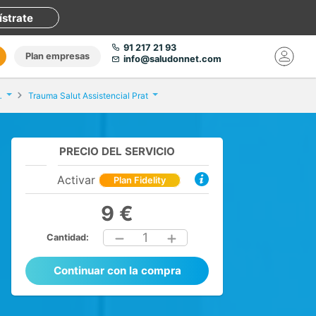
ístrate
91 217 21 93
Plan empresas
info@saludonnet.com
 tobillo o pie
Trauma Salut Assistencial Prat
PRECIO DEL SERVICIO
Activar
Plan Fidelity
9 €
1
Cantidad:
Continuar con la compra