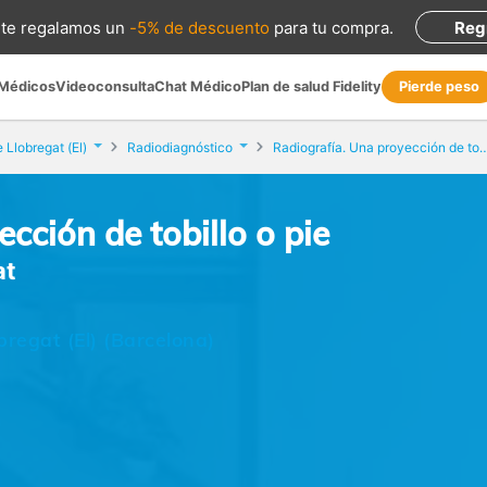
te regalamos
un
-5% de descuento
para tu compra
.
Reg
 Médicos
Videoconsulta
Chat Médico
Plan de salud Fidelity
Pierde peso
e Llobregat (El)
Radiodiagnóstico
Radiografía. Una proyección de
cción de tobillo o pie
at
bregat (El) (Barcelona)