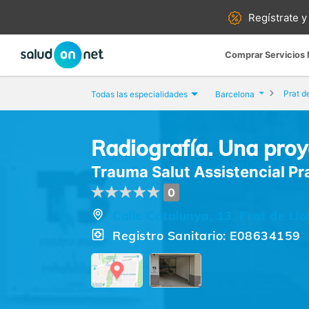
Regístrate y
Comprar Servicios
Prat d
Todas las especialidades
Barcelona
Radiografía. Una proye
Trauma Salut Assistencial Pr
0
Calle Catalunya, 13, Prat de Llo
Registro Sanitario: E08634159