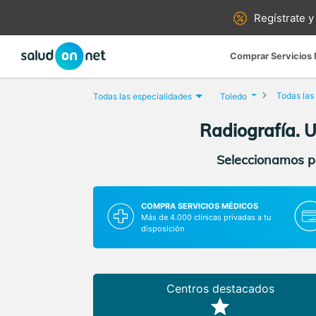
Regístrate y
Comprar Servicios
Todas las
Todas las especialidades
Toledo
Radiografía. U
Seleccionamos pa
COMPRA SERVICIOS MÉDICOS
Más de 4.000 clínicas privadas a tu
disposición
Centros destacados