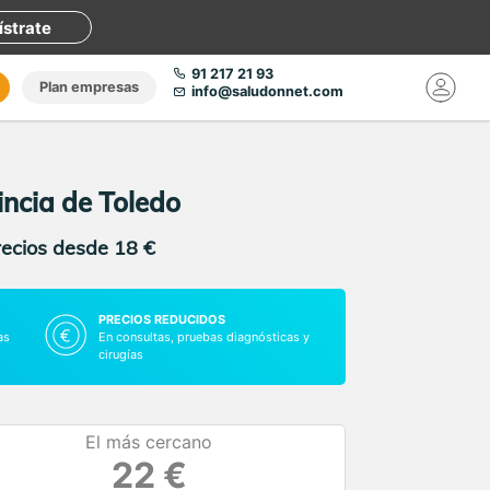
ístrate
91 217 21 93
Plan empresas
info@saludonnet.com
incia de Toledo
recios desde 18 €
PRECIOS REDUCIDOS
as
En consultas, pruebas diagnósticas y
cirugías
El más cercano
22 €