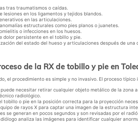
eas tras traumatismos o caídas.
e lesiones en los ligamentos y tejidos blandos.
enerativos en las articulaciones.
 anomalías estructurales como pies planos o juanetes.
omielitis o infecciones en los huesos.
 dolor persistente en el tobillo y pie.
ización del estado del hueso y articulaciones después de una c
oceso de la RX de tobillo y pie en Tol
do, el procedimiento es simple y no invasivo. El proceso típico 
e puede necesitar retirar cualquier objeto metálico de la zona
écnico radiológico.
el tobillo o pie en la posición correcta para la proyección neces
 equipo de rayos X para captar una imagen de la estructura inter
es se generan en pocos segundos y son revisadas por el radiól
radiólogo analiza las imágenes para identificar cualquier anorma