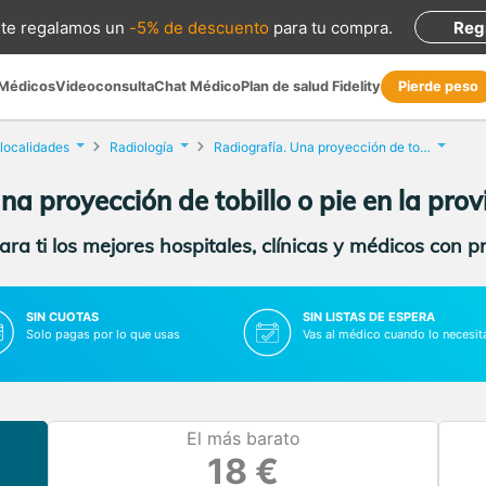
te regalamos
un
-5% de descuento
para tu compra
.
Reg
 Médicos
Videoconsulta
Chat Médico
Plan de salud Fidelity
Pierde peso
 localidades
Radiología
Radiografía. Una proyección de tobillo o pie
na proyección de tobillo o pie en la prov
ra ti los mejores hospitales, clínicas y médicos con p
SIN CUOTAS
SIN LISTAS DE ESPERA
Solo pagas por lo que usas
Vas al médico cuando lo necesit
El más barato
18 €