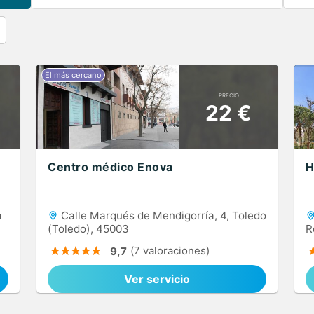
PRECIO
22 €
Centro médico Enova
H
a
Calle Marqués de Mendigorría, 4, Toledo
(Toledo), 45003
R
(7 valoraciones)
9,7
Ver servicio