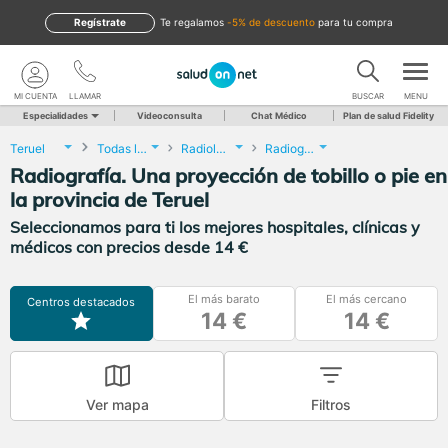
Regístrate
te regalamos
-5% de descuento
para tu compra
MI CUENTA
LLAMAR
BUSCAR
MENU
Especialidades
Videoconsulta
Chat Médico
Plan de salud Fidelity
Teruel
Todas las localidades
Radiología
Radiografía. Una proyección de tobillo o pie
Radiografía. Una proyección de tobillo o pie en
la provincia de Teruel
Seleccionamos para ti los mejores hospitales, clínicas y
médicos con precios desde 14 €
El más barato
El más cercano
Centros destacados
14 €
14 €
Ver mapa
Filtros