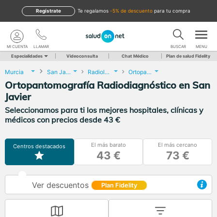
Regístrate
te regalamos
-5% de descuento
para tu compra
MI CUENTA
LLAMAR
BUSCAR
MENU
Especialidades
Videoconsulta
Chat Médico
Plan de salud Fidelity
Murcia
San Javier
Radiología
Ortopantomografía Radiodiagnóstico
Ortopantomografía Radiodiagnóstico en San
Javier
Seleccionamos para ti los mejores hospitales, clínicas y
médicos con precios desde 43 €
El más barato
El más cercano
Centros destacados
43 €
73 €
Ver descuentos
Plan Fidelity