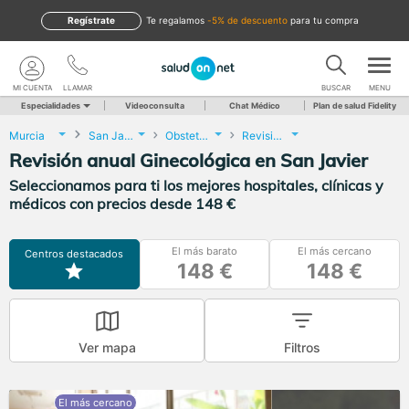
Regístrate
te regalamos
-5% de descuento
para tu compra
MI CUENTA
LLAMAR
BUSCAR
MENU
Especialidades
Videoconsulta
Chat Médico
Plan de salud Fidelity
Murcia
San Javier
Obstetricia y Ginecología
Revisión anual Ginecológica
Revisión anual Ginecológica en San Javier
Seleccionamos para ti los mejores hospitales, clínicas y
médicos con precios desde 148 €
El más barato
El más cercano
Centros destacados
148 €
148 €
Ver mapa
Filtros