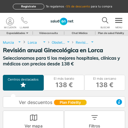
Regístrate
te regalamos
-5% de descuento
para tu compra
MI CUENTA
LLAMAR
BUSCAR
MENU
Especialidades
Videoconsulta
Chat Médico
Plan de salud Fidelity
Murcia
Lorca
Obstetricia y Ginecología
Revisión anual Ginecológica
Revisión anual Ginecológica en Lorca
Seleccionamos para ti los mejores hospitales, clínicas y
médicos con precios desde 138 €
El más barato
El más cercano
Centros destacados
138 €
138 €
Ver descuentos
Plan Fidelity
Ver mapa
Filtros