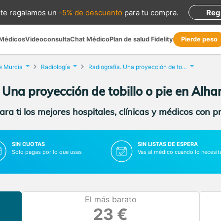
te regalamos
un
-5% de descuento
para tu compra
.
Reg
 Médicos
Videoconsulta
Chat Médico
Plan de salud Fidelity
Pierde peso
e Murcia
Radiología
Radiografía. Una proyección de tobillo o pie
 Una proyección de tobillo o pie en Alh
ra ti los mejores hospitales, clínicas y médicos con p
SIN CUOTAS
SIN LISTAS DE ESPERA
Solo pagas por lo que usas
Vas al médico cuando lo necesit
El más barato
23 €