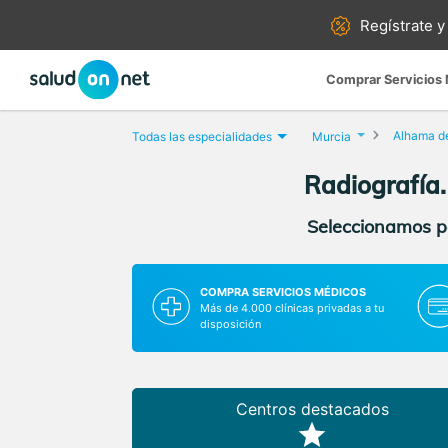
Regístrate y
Comprar Servicios
Alhama d
Todas las especialidades
Murcia
Radiografía.
Seleccionamos pa
COMPRA SERVICIOS MÉDICOS
Más de 4.000 clínicas privadas a tu
disposición
Centros destacados