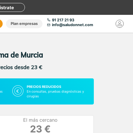
ístrate
91 217 21 93
Plan empresas
info@saludonnet.com
ama de Murcia
recios desde 23 €
PRECIOS REDUCIDOS
as
En consultas, pruebas diagnósticas y
cirugías
El más cercano
23 €