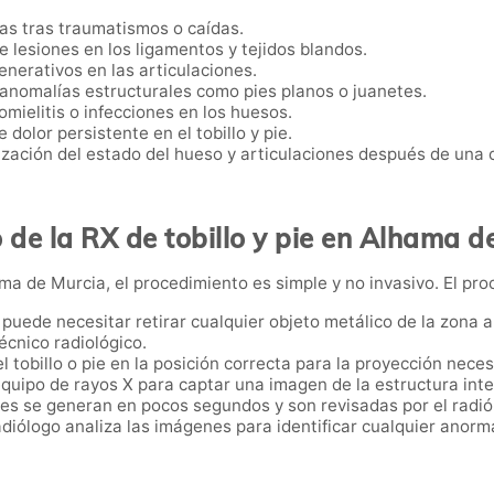
eas tras traumatismos o caídas.
e lesiones en los ligamentos y tejidos blandos.
enerativos en las articulaciones.
 anomalías estructurales como pies planos o juanetes.
omielitis o infecciones en los huesos.
 dolor persistente en el tobillo y pie.
ización del estado del hueso y articulaciones después de una c
 de la RX de tobillo y pie en Alhama d
ama de Murcia, el procedimiento es simple y no invasivo. El proc
e puede necesitar retirar cualquier objeto metálico de la zona
écnico radiológico.
el tobillo o pie en la posición correcta para la proyección neces
 equipo de rayos X para captar una imagen de la estructura inter
es se generan en pocos segundos y son revisadas por el radiól
radiólogo analiza las imágenes para identificar cualquier anorma