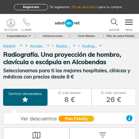
Regístrate
te regalamos
-5% de descuento
para tu compra
MI CUENTA
LLAMAR
BUSCAR
MENU
Especialidades
Videoconsulta
Chat Médico
Plan de salud Fidelity
Madrid
Alcobendas
Radiología
Radiografía. Una proyección de hombro, clavícula o escápula
Radiografía. Una proyección de hombro,
clavícula o escápula en Alcobendas
Seleccionamos para ti los mejores hospitales, clínicas y
médicos con precios desde 8 €
El más barato
El más cercano
Centros destacados
8 €
26 €
Ver descuentos
Plan Fidelity