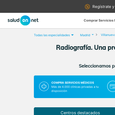
Regístrate y
Comprar Servicios
Villanuev
Todas las especialidades
Madrid
Radiografía. Una pro
Seleccionamos pa
COMPRA SERVICIOS MÉDICOS
Más de 4.000 clínicas privadas a tu
disposición
Centros destacados