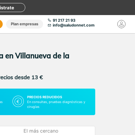
ístrate
91 217 21 93
Plan empresas
info@saludonnet.com
a en Villanueva de la
recios desde 13 €
PRECIOS REDUCIDOS
as
En consultas, pruebas diagnósticas y
cirugías
El más cercano