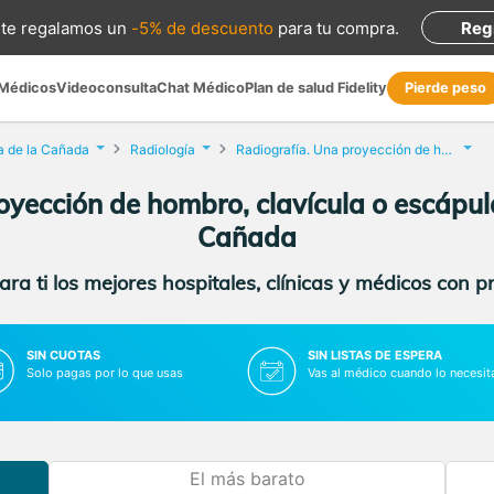
te regalamos
un
-5% de descuento
para tu compra
.
Reg
 Médicos
Videoconsulta
Chat Médico
Plan de salud Fidelity
Pierde peso
a de la Cañada
Radiología
Radiografía. Una proyección de hombro, clavícula o escápula
yección de hombro, clavícula o escápul
Cañada
ra ti los mejores hospitales, clínicas y médicos con p
SIN CUOTAS
SIN LISTAS DE ESPERA
Solo pagas por lo que usas
Vas al médico cuando lo necesit
El más barato