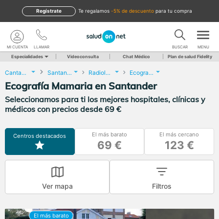
Regístrate
te regalamos
-5% de descuento
para tu compra
MI CUENTA
LLAMAR
BUSCAR
MENU
Especialidades
Videoconsulta
Chat Médico
Plan de salud Fidelity
Cantabria
Santander
Radiología
Ecografía Mamaria
Ecografía Mamaria en Santander
Seleccionamos para ti los mejores hospitales, clínicas y
médicos con precios desde 69 €
El más barato
El más cercano
Centros destacados
69 €
123 €
Ver mapa
Filtros