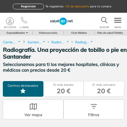
Regístrate
te regalamos
-5% de descuento
para tu compra
MI CUENTA
LLAMAR
BUSCAR
MENU
Especialidades
Videoconsulta
Chat Médico
Plan de salud Fidelity
Cantabria
Santander
Radiología
Radiografía. Una proyección de tobillo o pie
Radiografía. Una proyección de tobillo o pie en
Santander
Seleccionamos para ti los mejores hospitales, clínicas y
médicos con precios desde 20 €
El más barato
El más cercano
Centros destacados
20 €
20 €
Ver mapa
Filtros