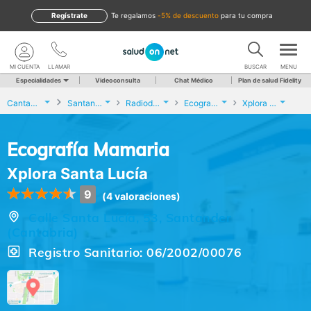
Regístrate
te regalamos
-5% de descuento
para tu compra
MI CUENTA
LLAMAR
BUSCAR
MENU
Especialidades
Videoconsulta
Chat Médico
Plan de salud Fidelity
Cantabria
Santander
Radiodiagnóstico
Ecografía Mamaria
Xplora Santa Lucía
Ecografía Mamaria
Xplora Santa Lucía
9
(4 valoraciones)
Calle Santa Lucía, 53, Santander
(Cantabria)
Registro Sanitario: 06/2002/00076